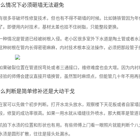
什么情况下必须砸墙无法避免
有很多非破坏性修复技术，但也有不得不砸墙的时候。比如铸铁管因为年
了。即便用内衬技术，基材太差也挂不住树脂，只能整段更换。
一种情况是管道已经被树根入侵。老小区很多室外下水道是陶土管或者水
这种树根在管内长得密密麻麻，内衬技术根本没法操作，必须把那段管子
如果破裂位置在管道拐弯处或者三通接口，维修难度也会大增。因为内衬
经验的师傅会建议直接开墙换管，虽然暂时麻烦点，但能管几十年不用再
怎么判断是简单修补还是大动干戈
在家可以先做个初步判断。打开水龙头放水，观察楼下天花板或者自家墙
段，修复的成功率很高。如果一用水就从墙缝往外喷水，那大概率是管道
机拍下水渍的位置和形状也有用。有些师傅上门看一眼照片就能判断个八
水渍是圆形扩散，往往是接头处漏水。