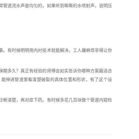
常管道流水声是均匀的，如果听到嘶嘶的水喷射声，说明压
事。有时候明明用内衬技术就能解决，工人嫌麻烦非得让你
保期多久？真正有经验的师傅会如实告诉你哪种方案最适合
，能伸进管道里看清楚破裂的具体位置和形状，有了这个设
诊断清楚，再对症下药。有时候多花几百块做个管道内窥检