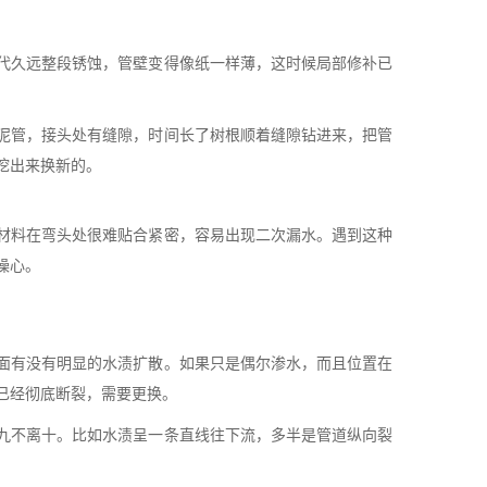
代久远整段锈蚀，管壁变得像纸一样薄，这时候局部修补已
泥管，接头处有缝隙，时间长了树根顺着缝隙钻进来，把管
挖出来换新的。
材料在弯头处很难贴合紧密，容易出现二次漏水。遇到这种
操心。
面有没有明显的水渍扩散。如果只是偶尔渗水，而且位置在
已经彻底断裂，需要更换。
九不离十。比如水渍呈一条直线往下流，多半是管道纵向裂