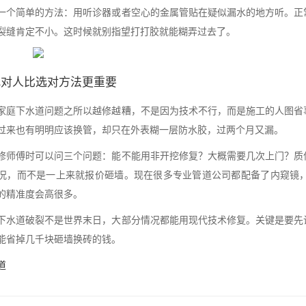
一个简单的方法：用听诊器或者空心的金属管贴在疑似漏水的地方听。正
裂缝肯定不小。这时候就别指望打打胶就能糊弄过去了。
找对人比选对方法更重要
家庭下水道问题之所以越修越糟，不是因为技术不行，而是施工的人图省
过来也有明明应该换管，却只在外表糊一层防水胶，过两个月又漏。
修师傅时可以问三个问题：能不能用非开挖修复？大概需要几次上门？质
况，而不是一上来就报价砸墙。现在很多专业管道公司都配备了内窥镜
的精准度会高很多。
下水道破裂不是世界末日，大部分情况都能用现代技术修复。关键是要先
能省掉几千块砸墙换砖的钱。
道