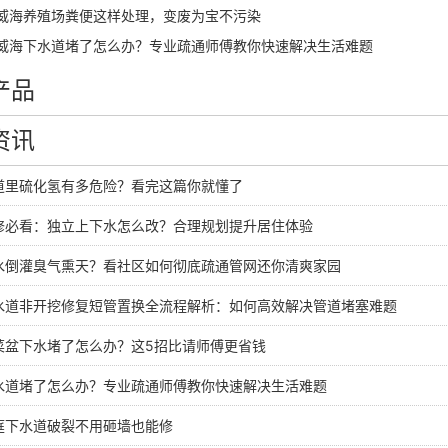
威海养殖场粪便这样处理，变废为宝不污染
威海下水道堵了怎么办？专业疏通师傅教你快速解决生活难题
产品
资讯
道里硫化氢有多危险？看完这篇你就懂了
修必看：独立上下水怎么改？合理规划提升居住体验
水倒灌臭气熏天？看社区如何彻底疏通管网还你清爽家园
水道非开挖修复短管置换全流程解析：如何高效解决管道堵塞难题
菜盆下水堵了怎么办？这5招比请师傅更省钱
水道堵了怎么办？专业疏通师傅教你快速解决生活难题
庭下水道破裂不用砸墙也能修