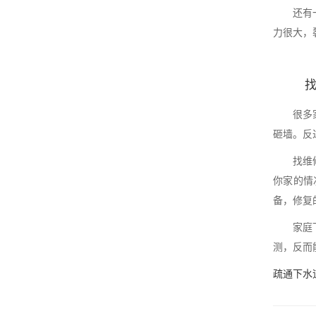
还有
力很大，
很多
砸墙。反
找维
你家的情
备，修复
家庭
测，反而
疏通下水