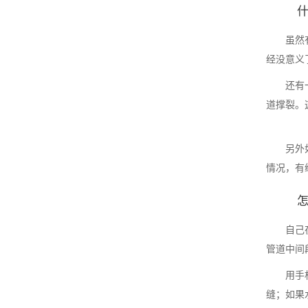
虽然
经没意义
还有
道撑裂。
另外
情况，有
自己
管道中间
用手
缝；如果