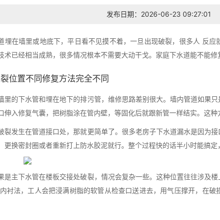
发布日期：2026-06-23 09:27:01
道埋在墙里或地底下，平日看不见摸不着，一旦出现破裂，很多人 反应
技术已经相当成熟，很多情况根本不需要大动干戈。家庭下水道能不能修
破裂位置不同修复方法完全不同
墙里的下水管和埋在地下的排污管，维修思路差别很大。墙内管道如果只
口伸入修复气囊，把树脂涂在管内壁，等固化后就跟新管一样结实。这种
破裂发生在管道接口处，那就更简单了。很多老房子下水道漏水是因为接
，更换密封圈或者重新打上防水胶泥就行。整个过程快的话半小时能搞定
果是主下水管在楼板交接处破裂，情况会复杂一些。这种位置往往涉及楼
翻转内衬法，工人会把浸满树脂的软管从检查口送进去，用气压撑开，在