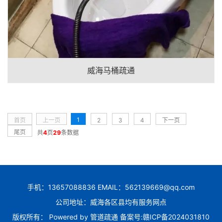
威海马桶疏通
1
首页
上一页
2
3
4
下一页
尾页
共
4
页
29
条数据
手机：13657088836 EMAIL：562139669@qq.com
公司地址：威海各区县均有服务网点
版权所有： Powered by
管道疏通
备案号:
赣ICP备2024031810