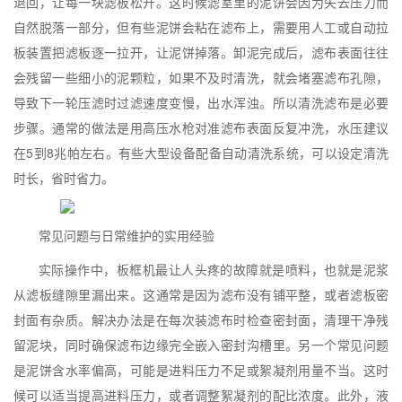
退回，让每一块滤板松开。这时候滤室里的泥饼会因为失去压力而
自然脱落一部分，但有些泥饼会粘在滤布上，需要用人工或自动拉
板装置把滤板逐一拉开，让泥饼掉落。卸泥完成后，滤布表面往往
会残留一些细小的泥颗粒，如果不及时清洗，就会堵塞滤布孔隙，
导致下一轮压滤时过滤速度变慢，出水浑浊。所以清洗滤布是必要
步骤。通常的做法是用高压水枪对准滤布表面反复冲洗，水压建议
在5到8兆帕左右。有些大型设备配备自动清洗系统，可以设定清洗
时长，省时省力。
常见问题与日常维护的实用经验
实际操作中，板框机最让人头疼的故障就是喷料，也就是泥浆
从滤板缝隙里漏出来。这通常是因为滤布没有铺平整，或者滤板密
封面有杂质。解决办法是在每次装滤布时检查密封面，清理干净残
留泥块，同时确保滤布边缘完全嵌入密封沟槽里。另一个常见问题
是泥饼含水率偏高，可能是进料压力不足或絮凝剂用量不当。这时
候可以适当提高进料压力，或者调整絮凝剂的配比浓度。此外，液