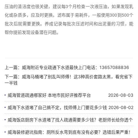
压油的清洁度也很关键，建议每3个月检查一次液压油，如果发现乳
化或杂质多，应及时更换。滤布属于易耗件，一般使用300到500个
批次后就需要更换。养成记录每批次压滤时间和出泥量的习惯，能
帮你提前发现设备潜在问题。
上一篇：
威海附近专业疏通下水道最快上门电话：13657088836
下一篇：
威海马桶堵了别乱叫师傅！这3种高价套路太黑，看完省下
一半钱
威海管道疏通哪家好 本地市民好评推荐平台
2026-08-03
威海下水道堵了自己搞不定，找师傅上门要花多少钱
2026-08-02
威海饭店厨房下水道堵了找人疏通需要多少钱？老厨师长给你透个
底
威海装修避坑指南：厕所反水弯到底有没有必要？选错后果严重！