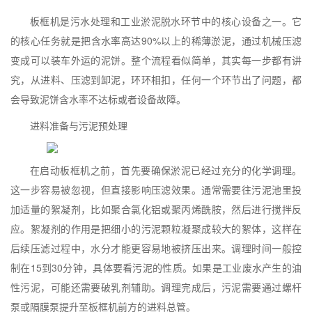
板框机是污水处理和工业淤泥脱水环节中的核心设备之一。它
的核心任务就是把含水率高达90%以上的稀薄淤泥，通过机械压滤
变成可以装车外运的泥饼。整个流程看似简单，其实每一步都有讲
究，从进料、压滤到卸泥，环环相扣，任何一个环节出了问题，都
会导致泥饼含水率不达标或者设备故障。
进料准备与污泥预处理
在启动板框机之前，首先要确保淤泥已经过充分的化学调理。
这一步容易被忽视，但直接影响压滤效果。通常需要往污泥池里投
加适量的絮凝剂，比如聚合氯化铝或聚丙烯酰胺，然后进行搅拌反
应。絮凝剂的作用是把细小的污泥颗粒凝聚成较大的絮体，这样在
后续压滤过程中，水分才能更容易地被挤压出来。调理时间一般控
制在15到30分钟，具体要看污泥的性质。如果是工业废水产生的油
性污泥，可能还需要破乳剂辅助。调理完成后，污泥需要通过螺杆
泵或隔膜泵提升至板框机前方的进料总管。