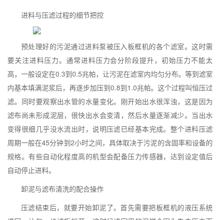
进料与压滤过程的细节把控
预处理好的污泥通过进料泵被压入板框机的各个滤室。这时需
要关注进料压力。通常进料压力会分阶段提升，初始压力不能太
高，一般设定在0.3到0.5兆帕，让污泥在滤室内均匀分布。等到滤室
内基本填满泥浆后，再逐步加压到0.8到1.0兆帕。这个过程叫恒压过
滤。同时要观察出水管的水量变化。刚开始出水很浑浊，这是因为
滤布尚未形成泥层，很快出水会变清，然后水量逐渐减少。当出水
变得很细几乎没水流出时，说明压滤已经基本完成。整个进料压滤
周期一般在45分钟到2小时之间，具体取决于污泥的含固率和设备的
规格。有些自动化程度高的机型会配备压力传感器，达到设定值后
自动停止进料。
卸泥与滤布清洗的配合操作
压滤结束后，就要开始卸泥了。首先需要把板框机的液压系统