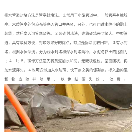
排水管道封堵方法是管塞封堵法。 1.常用于小型管道中，一般管塞有橡胶
塞、木质管塞外包麻布等塞入管口并塞紧，另外，也可用透水性小的黏土
装袋，然后塞入沟管塞紧等。 2.砖砌封堵法，砌筑砖墙来封堵大、中型管
道，具有取料方便，封堵效果好的优点，缺点是拆除比较困难。 3.有水封
堵，根据水位深浅，分为浅水封堵和深水封堵两种，水泥与黏土的比例为
I：4—1：5，操作方法是先将黄泥加水和匀，无硬块粗粒，呈面团状，再
加水泥拌匀。 4.也可适量加入水玻璃、快干剂之类的促凝剂。掺入后的混
和物应随拌随用，以免结硬失效、浪费。