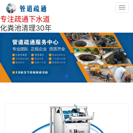
Toggl
navig
专注疏通下水道
化粪池清理30年