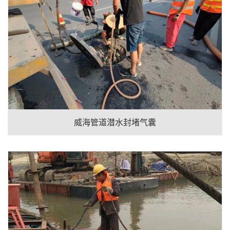
威海管道潜水封堵气囊