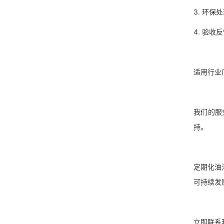
3. 环
4. 验
适用行
我们的服
持。
定期化油
可持续
立即联