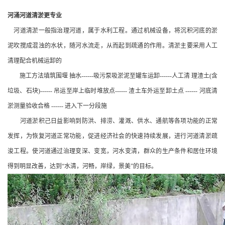
河涌河道清淤更专业
河道清淤一般指治理河道，属于水利工程。通过机械设备，将沉积河底的淤
泥吹搅成混浊的水状，随河水流走，从而起到疏通的作用。清淤主要采用人工
清理配合机械运卸的
施工方法填筑围堰 抽水------吸污泵吸淤泥至罐车运卸------人工清 理渣土(含
垃圾、石块)------ 吊运至岸上临时堆放点------ 渣土车外运至卸土点 ------ 河底清
淤测量验收合格 ------ 进入下一分段施
河道淤积己日益影响到防洪、排涝、灌溉、供水、通航等各项功能的正常
发挥，为恢复河道正常功能，促进经济社会的快速持续发展，进行河道清淤疏
浚工程。使河道通过治理变深、变宽，河水变清，群众的生产条件和居住环境
得到明显改善，达到“水清，河畅，岸绿，景美”的目标。